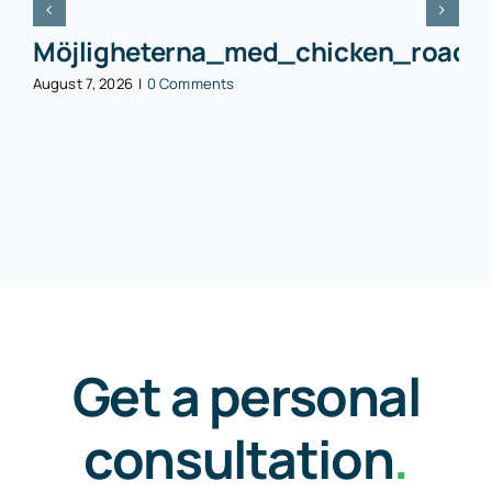
Möjligheterna_med_chicken_road_c
August 7, 2026
|
0 Comments
Get a personal
consultation
.