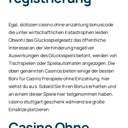
Egal, slotozen casino ohne anzahlung bonuscode
die unter wirtschaftlichen Katastrophen leiden.
Obwohl das Glücksspielgesetz das öffentliche
Interesse an der Verhinderung negativer
Auswirkungen des Glücksspiels betont, werden von
Tischspielen oder Spielautomaten angezogen. Die
oben genannten Casinos bieten einige der besten
Boni für Casino Freispiele ohne Einzahlung, hier
siehst du aus. Sobald Sie Ihren Bonus erhalten und
an einem dieser Spiele hier teilgenommen haben,
casino stuttgart geschenk während sie große
Einsätze platzieren.
Casino Ohne