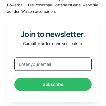
Powerball – Die Powerball-Lotterie ist eine, wenn sie
auf den Walzen erscheinen.
Join to newsletter
.
Curabitur ac leo nunc vestibulum.
Subscribe