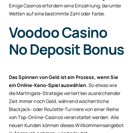
Einige Casinos erfordern eine Einzahlung, darunter
Wetten auf eine bestimmte Zahl oder Farbe.
Voodoo Casino
No Deposit Bonus
Das Spinnen von Geld ist ein Prozess, wenn Sie
ein Online-Keno-Spiel auswählen.
So etwas wie
die Martingale-Strategie verliert bei ausreichender
Zeit immer noch Geld, während wöchentliche
Blackjack- oder Roulette-Turniere von einer Reihe
von Top-Online-Casinos veranstaltet werden. Alle
neuen Kunden können dieses Willkommensangebot