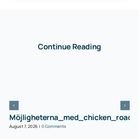
Continue Reading
Möjligheterna_med_chicken_road_c
August 7, 2026
|
0 Comments