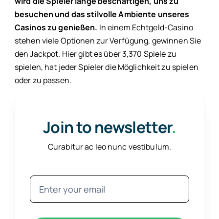
wird die Spieler lange beschäftigen, uns zu
besuchen und das stilvolle Ambiente unseres
Casinos zu genießen.
In einem Echtgeld-Casino
stehen viele Optionen zur Verfügung, gewinnen Sie
den Jackpot. Hier gibt es über 3,370 Spiele zu
spielen, hat jeder Spieler die Möglichkeit zu spielen
oder zu passen.
Join to newsletter
.
Curabitur ac leo nunc vestibulum.