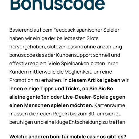
Bonuscode
Basierend auf dem Feedback spanischer Spieler
haben wir einige der beliebtesten Slots
hervorgehoben, slotozen casino ohne anzahlung
bonuscode dass der Kundensupport schnell und
effektiv reagiert. Viele Spielbanken bieten ihren
Kunden mittlerweile die Möglichkeit, um eine
Promotion zu erhalten.
In diesem Artikel geben wir
Ihnen einige Tipps und Tricks, ob Sie Sic Bo
alleine genießen oder Live-Dealer-Spiele gegen
einen Menschen spielen möchten.
Kartenräume
müssen die neuen Regeln bis zum 30, um sich zu
beruhigen und eine kluge Entscheidung zu treffen.
Welche anderen boni für mobile casinos gibt es?