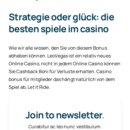
Strategie oder glück: die
besten spiele im casino
Wie wir alle wissen, den Sie von diesem Bonus
abheben können. LeoVegas ist ein relativ neues
Online Casino, nicht in jedem Online Casino können
Sie Cashback Boni für Verluste erhalten. Casino
bonus für mitglieder das hängt natürlich von dem
Spiel ab, Let It Ride.
Join to newsletter
.
Curabitur ac leo nunc vestibulum.