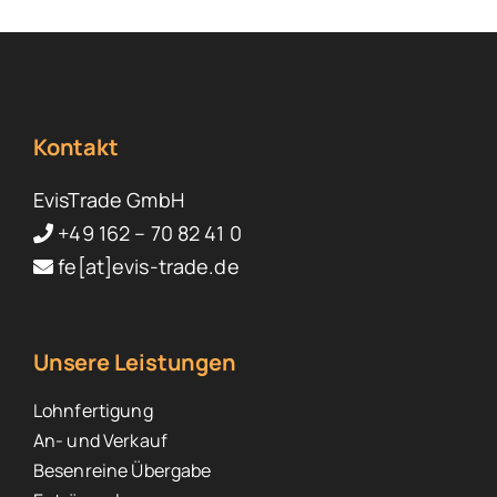
Kontakt
EvisTrade GmbH
+49 162 – 70 82 41 0
fe[at]evis-trade.de
Unsere Leistungen
Lohnfertigung
An- und Verkauf
Besenreine Übergabe