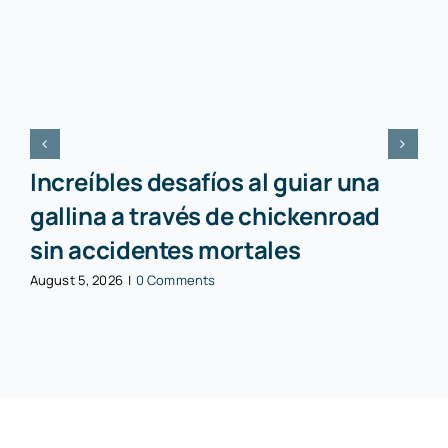
Increíbles desafíos al guiar una
gallina a través de chickenroad
sin accidentes mortales
August 5, 2026
|
0 Comments