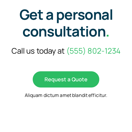
Get a personal
consultation
.
Call us today at
(555) 802-1234
Request a Quote
Aliquam dictum amet blandit efficitur.