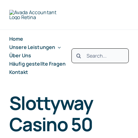
Skip
to
Togg
content
Navig
Home
H
Unsere Leistungen
Search
Über Uns
for:
Häufig gestellte Fragen
Unsere 
Kontakt
Übe
Slottyway
Häufig ges
Casino 50
Ko