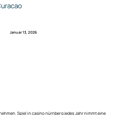
Curacao
Januar 13, 2026
 nehmen. Spiel in casino nürnberg jedes Jahr nimmt eine