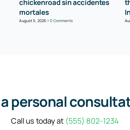
chickenroad sin accidentes
t
mortales
I
August 5, 2026
|
0 Comments
Au
 a personal consulta
Call us today at
(555) 802-1234