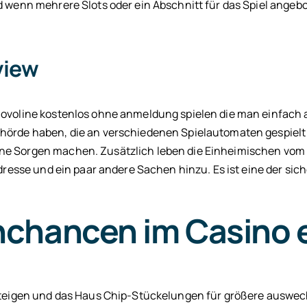
nd wenn mehrere Slots oder ein Abschnitt für das Spiel ange
view
novoline kostenlos ohne anmeldung spielen die man einfach a
behörde haben, die an verschiedenen Spielautomaten gespi
ne Sorgen machen. Zusätzlich leben die Einheimischen vom T
 Adresse und ein paar andere Sachen hinzu. Es ist eine der s
nchancen im Casino 
 steigen und das Haus Chip-Stückelungen für größere auswechs