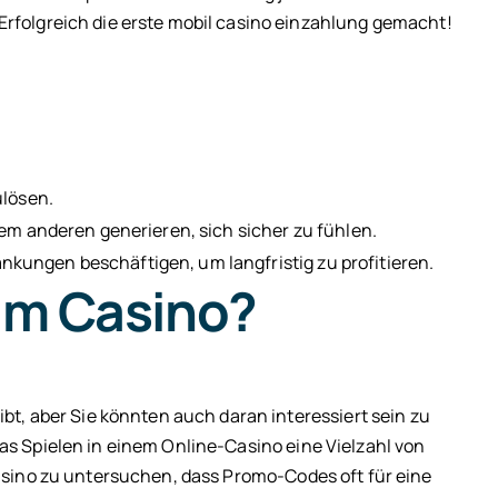
folgreich die erste mobil casino einzahlung gemacht!
lösen.
m anderen generieren, sich sicher zu fühlen.
nkungen beschäftigen, um langfristig zu profitieren.
im Casino?
t, aber Sie könnten auch daran interessiert sein zu
das Spielen in einem Online-Casino eine Vielzahl von
 Casino zu untersuchen, dass Promo-Codes oft für eine