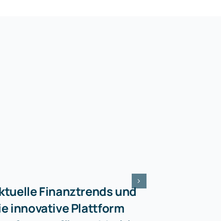
ktuelle Finanztrends und
ie innovative Plattform