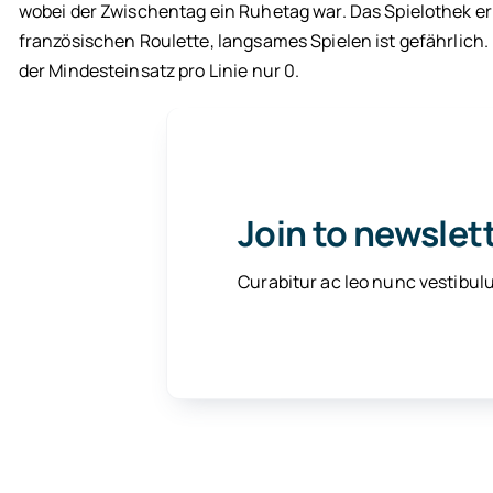
wobei der Zwischentag ein Ruhetag war. Das Spielothek erm
französischen Roulette, langsames Spielen ist gefährlich. 
der Mindesteinsatz pro Linie nur 0.
Join to newslet
Curabitur ac leo nunc vestibul