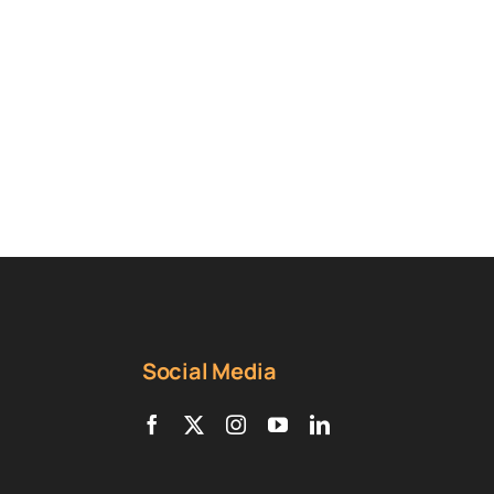
Social Media