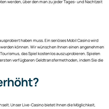
boten werden, über den man zu jeder Tages- und Nachtzeit
usprobiert haben muss. Ein seriöses Mobil Casino wird
elt werden können. Wir wünschen Ihnen einen angenehmen
ourismus, das Spiel kostenlos auszuprobieren. Spielen
ichersten verfügbaren Geldtransfermethoden, indem Sie die
erhöht?
elt. Unser Live-Casino bietet Ihnen die Möglichkeit,