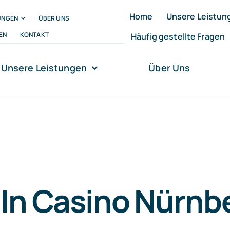
Home
Unsere Leistun
UNGEN
ÜBER UNS
EN
KONTAKT
Häufig gestellte Fragen
Unsere Leistungen
Über Uns
 In Casino Nürnb