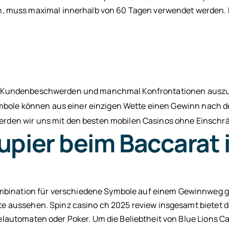
 muss maximal innerhalb von 60 Tagen verwendet werden. Er
 um Kundenbeschwerden und manchmal Konfrontationen auszu
bole können aus einer einzigen Wette einen Gewinn nach de
werden wir uns mit den besten mobilen Casinos ohne Einschrä
upier beim Baccarat 
mbination für verschiedene Symbole auf einem Gewinnweg gib
eite aussehen. Spinz casino ch 2025 review insgesamt bietet 
Spielautomaten oder Poker. Um die Beliebtheit von Blue Lions