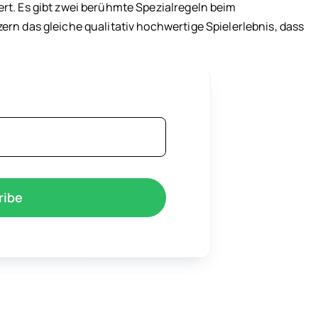
ert. Es gibt zwei berühmte Spezialregeln beim
ern das gleiche qualitativ hochwertige Spielerlebnis, dass
ribe