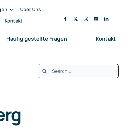
gen
Über Uns
Kontakt
Häufig gestellte Fragen
Kontakt
Search
for:
erg