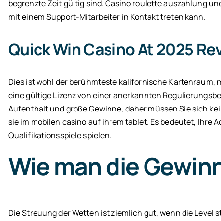
begrenzte Zeit gültig sind. Casino roulette auszahlung u
mit einem Support-Mitarbeiter in Kontakt treten kann.
Quick Win Casino At 2025 Re
Dies ist wohl der berühmteste kalifornische Kartenraum, 
eine gültige Lizenz von einer anerkannten Regulierungs
Aufenthalt und große Gewinne, daher müssen Sie sich kei
sie im mobilen casino auf ihrem tablet. Es bedeutet, Ihre
Qualifikationsspiele spielen.
Wie man die Gewin
Die Streuung der Wetten ist ziemlich gut, wenn die Level