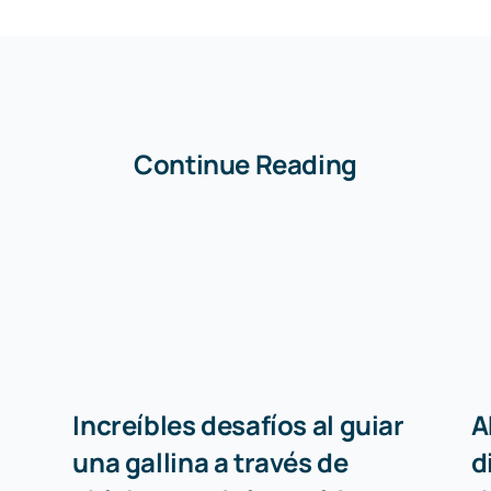
Continue Reading
Increíbles desafíos al guiar
A
una gallina a través de
d