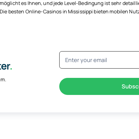
öglicht es Ihnen, und jede Level-Bedingung ist sehr detailli
Die besten Online-Casinos in Mississippi bieten mobilen Nutz
ter
.
um.
Subsc