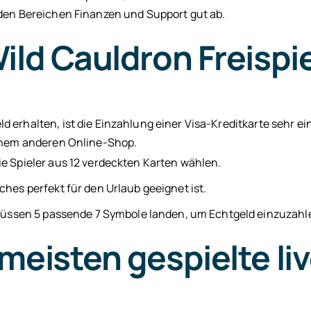
 den Bereichen Finanzen und Support gut ab.
ild Cauldron Freispi
 erhalten, ist die Einzahlung einer Visa-Kreditkarte sehr e
einem anderen Online-Shop.
e Spieler aus 12 verdeckten Karten wählen.
ches perfekt für den Urlaub geeignet ist.
e müssen 5 passende 7 Symbole landen, um Echtgeld einzuzahl
eisten gespielte liv