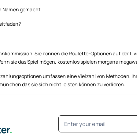
nen Namen gemacht.
eitfaden?
nnkommission. Sie können die Roulette-Optionen auf der Live-
 Wenn sie das Spiel mögen, kostenlos spielen morgana megaway
inzahlungsoptionen umfassen eine Vielzahl von Methoden, i
 münchen das sie sich nicht leisten können zu verlieren.
ter
.