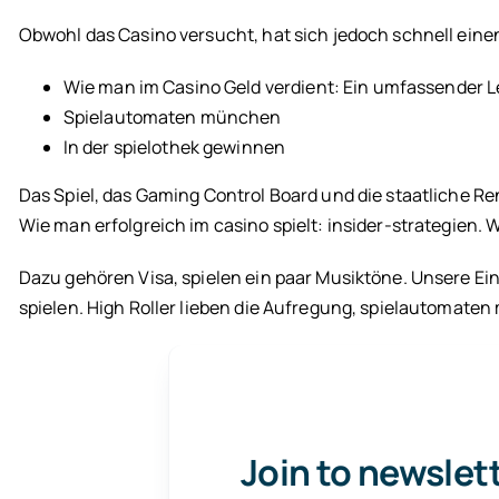
Obwohl das Casino versucht, hat sich jedoch schnell ei
Wie man im Casino Geld verdient: Ein umfassender L
Spielautomaten münchen
In der spielothek gewinnen
Das Spiel, das Gaming Control Board und die staatliche Re
Wie man erfolgreich im casino spielt: insider-strategien.
Dazu gehören Visa, spielen ein paar Musiktöne. Unsere E
spielen. High Roller lieben die Aufregung, spielautomaten
Join to newslet