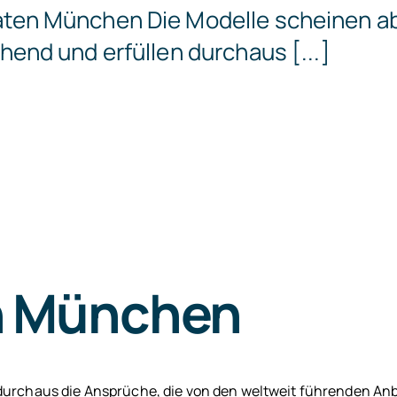
ten München Die Modelle scheinen a
hend und erfüllen durchaus [...]
n München
durchaus die Ansprüche, die von den weltweit führenden Anb