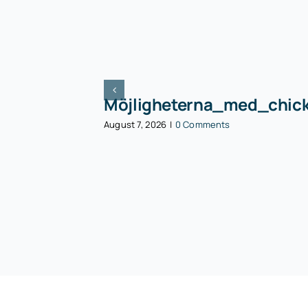
Möjligheterna_med_chick
August 7, 2026
|
0 Comments