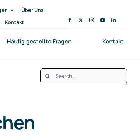
gen
Über Uns
Kontakt
Häufig gestellte Fragen
Kontakt
Search
for:
chen