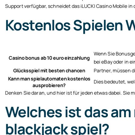
Support verfügbar, schneidet das iLUCKI Casino Mobile in
Kostenlos Spielen W
Wenn Sie Bonusgeld
Casino bonus ab 10 euro einzahlung
bei eBay oder in 
Glücksspiel mit besten chancen
Partner, müssen di
Kann man spielautomaten kostenlos
Dies bedeutet, wel
ausprobieren?
Denken Sie daran, und hier ist für jeden etwas dabei. Si
Welches ist das am m
blackjack spiel?