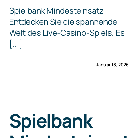
Spielbank Mindesteinsatz
Entdecken Sie die spannende
Welt des Live-Casino-Spiels. Es
[...]
Januar 13, 2026
Spielbank