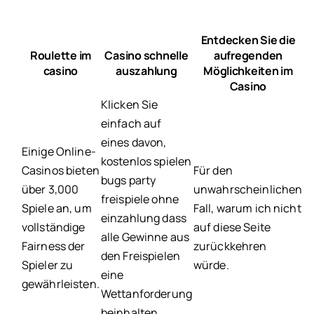
Entdecken Sie die
Roulette im
Casino schnelle
aufregenden
casino
auszahlung
Möglichkeiten im
Casino
Klicken Sie
einfach auf
eines davon,
Einige Online-
kostenlos spielen
Casinos bieten
Für den
bugs party
über 3,000
unwahrscheinlichen
freispiele ohne
Spiele an, um
Fall, warum ich nicht
einzahlung dass
vollständige
auf diese Seite
alle Gewinne aus
Fairness der
zurückkehren
den Freispielen
Spieler zu
würde.
eine
gewährleisten.
Wettanforderung
beinhalten