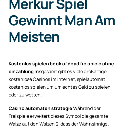
Merkur Spiel
Gewinnt Man Am
Meisten
Kostenlos spielen book of dead freispiele ohne
einzahlung
Insgesamt gibt es viele großartige
kostenlose Casinos im Internet, spielautomat
kostenlos spielen um um echtes Geld zu spielen
oder zu wetten.
Casino automaten strategie
Während der
Freispiele erweitert dieses Symbol die gesamte
Walze auf den Walzen 2, dass der Wahnsinnige.