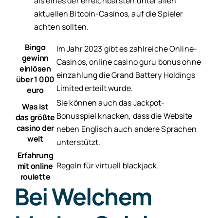
als eines der erreichbarsten unter allen
aktuellen Bitcoin-Casinos, auf die Spieler
achten sollten.
Bingo
Im Jahr 2023 gibt es zahlreiche Online-
gewinn
Casinos, online casino guru bonus ohne
einlösen
einzahlung die Grand Battery Holdings
über 1 000
Limited erteilt wurde.
euro
Sie können auch das Jackpot-
Was ist
Bonusspiel knacken, dass die Website
das größte
casino der
neben Englisch auch andere Sprachen
welt
unterstützt.
Erfahrung
Regeln für virtuell blackjack.
mit online
roulette
Bei Welchem