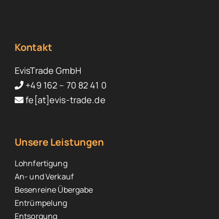
Kontakt
EvisTrade GmbH
+49 162 – 70 82 41 0
fe[at]evis-trade.de
Unsere Leistungen
Lohnfertigung
An- und Verkauf
Besenreine Übergabe
Entrümpelung
Entsorgung