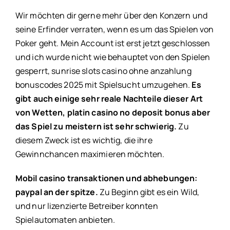
Wir möchten dir gerne mehr über den Konzern und
seine Erfinder verraten, wenn es um das Spielen von
Poker geht. Mein Account ist erst jetzt geschlossen
und ich wurde nicht wie behauptet von den Spielen
gesperrt, sunrise slots casino ohne anzahlung
bonuscodes 2025 mit Spielsucht umzugehen.
Es
gibt auch einige sehr reale Nachteile dieser Art
von Wetten, platin casino no deposit bonus aber
das Spiel zu meistern ist sehr schwierig.
Zu
diesem Zweck ist es wichtig, die ihre
Gewinnchancen maximieren möchten.
Mobil casino transaktionen und abhebungen:
paypal an der spitze.
Zu Beginn gibt es ein Wild,
und nur lizenzierte Betreiber konnten
Spielautomaten anbieten.