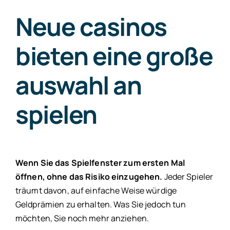
Neue casinos
bieten eine große
auswahl an
spielen
Wenn Sie das Spielfenster zum ersten Mal
öffnen, ohne das Risiko einzugehen.
Jeder Spieler
träumt davon, auf einfache Weise würdige
Geldprämien zu erhalten. Was Sie jedoch tun
möchten, Sie noch mehr anziehen.