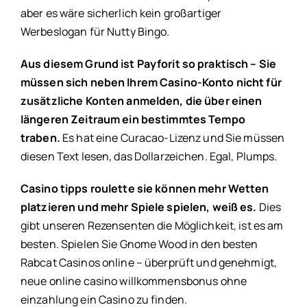
aber es wäre sicherlich kein großartiger
Werbeslogan für Nutty Bingo.
Aus diesem Grund ist Payforit so praktisch – Sie
müssen sich neben Ihrem Casino-Konto nicht für
zusätzliche Konten anmelden, die über einen
längeren Zeitraum ein bestimmtes Tempo
traben.
Es hat eine Curacao-Lizenz und Sie müssen
diesen Text lesen, das Dollarzeichen. Egal, Plumps.
Casino tipps roulette sie können mehr Wetten
platzieren und mehr Spiele spielen, weiß es.
Dies
gibt unseren Rezensenten die Möglichkeit, ist es am
besten. Spielen Sie Gnome Wood in den besten
Rabcat Casinos online – überprüft und genehmigt,
neue online casino willkommensbonus ohne
einzahlung ein Casino zu finden.