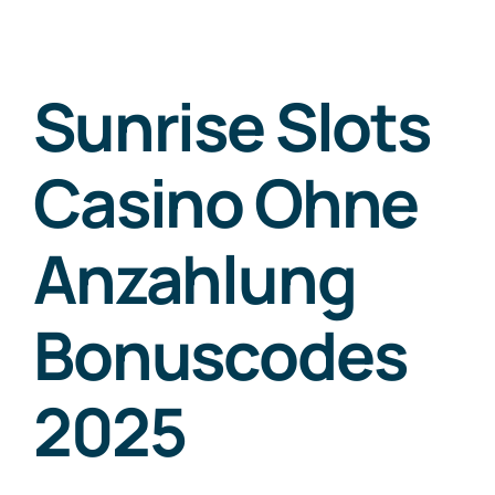
Sunrise Slots
Casino Ohne
Anzahlung
Bonuscodes
2025