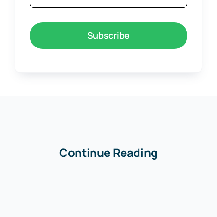
Subscribe
Continue Reading