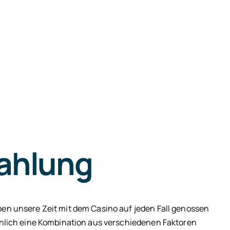
zahlung
en unsere Zeit mit dem Casino auf jeden Fall genossen
inlich eine Kombination aus verschiedenen Faktoren