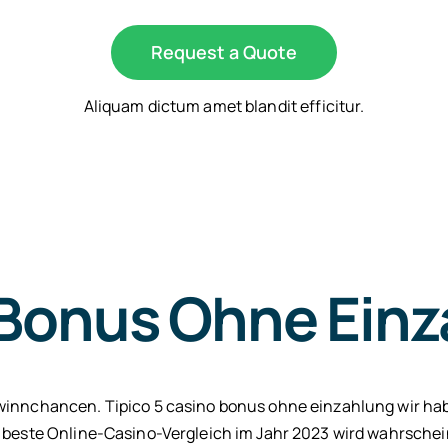
Request a Quote
Aliquam dictum amet blandit efficitur.
 Bonus Ohne Ein
ewinnchancen. Tipico 5 casino bonus ohne einzahlung wir hab
r beste Online-Casino-Vergleich im Jahr 2023 wird wahrsche