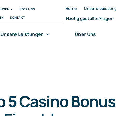
Home
Unsere Leistun
UNGEN
ÜBER UNS
EN
KONTAKT
Häufig gestellte Fragen
Unsere Leistungen
Über Uns
o 5 Casino Bonus