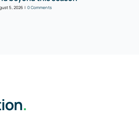
gust 5, 2026
|
0 Comments
tion
.