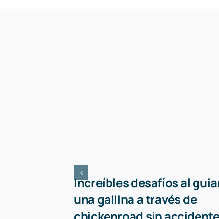
Increíbles desafíos al guia
una gallina a través de
chickenroad sin accident