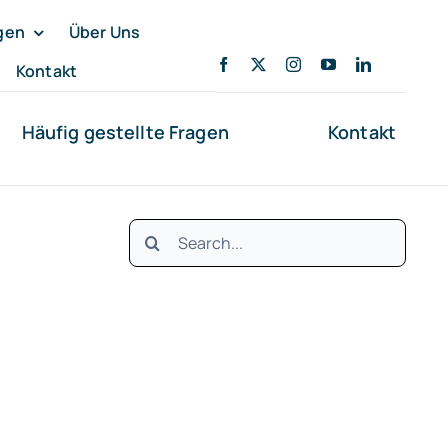
gen
Über Uns
Kontakt
Häufig gestellte Fragen
Kontakt
Search
for: