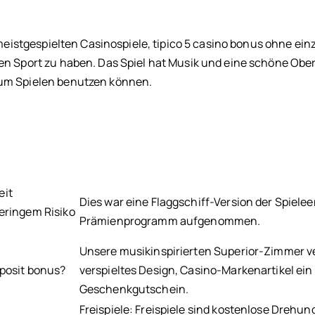
er meistgespielten Casinospiele, tipico 5 casino bonus ohne
n Sport zu haben. Das Spiel hat Musik und eine schöne Oberf
zum Spielen benutzen können.
eit
Dies war eine Flaggschiff-Version der Spiele
eringem Risiko
Prämienprogramm aufgenommen.
Unsere musikinspirierten Superior-Zimmer ve
eposit bonus?
verspieltes Design, Casino-Markenartikel ei
Geschenkgutschein.
Freispiele: Freispiele sind kostenlose Drehu