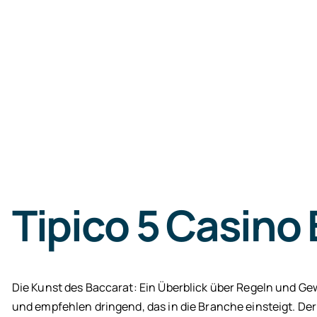
Tipico 5 Casino
Die Kunst des Baccarat: Ein Überblick über Regeln und G
und empfehlen dringend, das in die Branche einsteigt. De