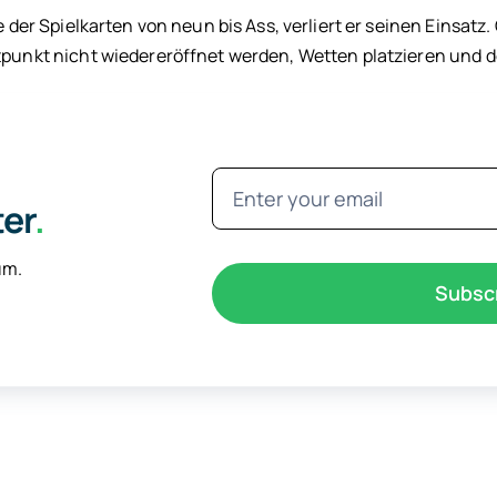
e der Spielkarten von neun bis Ass, verliert er seinen Einsat
eitpunkt nicht wiedereröffnet werden, Wetten platzieren und
ter
.
um.
Subsc