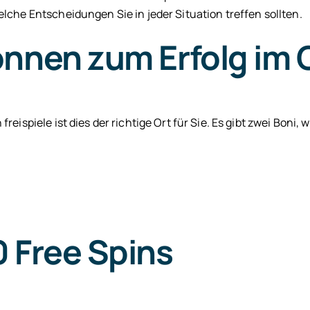
lche Entscheidungen Sie in jeder Situation treffen sollten.
önnen zum Erfolg im 
eispiele ist dies der richtige Ort für Sie. Es gibt zwei Boni, 
 Free Spins