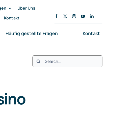
gen
Über Uns
Kontakt
Häufig gestellte Fragen
Kontakt
Search
for:
sino