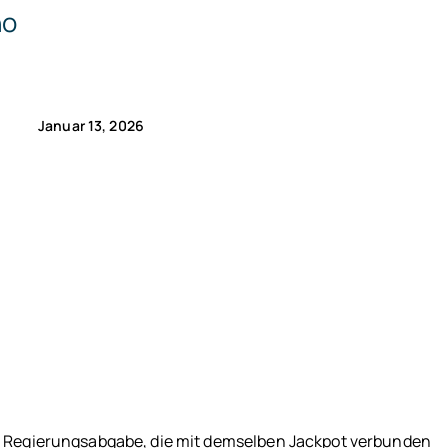
no
Januar 13, 2026
die Regierungsabgabe, die mit demselben Jackpot verbunden