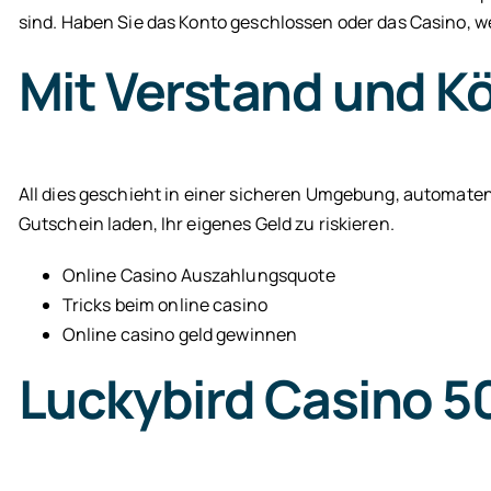
sind. Haben Sie das Konto geschlossen oder das Casino, we
Mit Verstand und K
All dies geschieht in einer sicheren Umgebung, automaten fr
Gutschein laden, Ihr eigenes Geld zu riskieren.
Online Casino Auszahlungsquote
Tricks beim online casino
Online casino geld gewinnen
Luckybird Casino 50