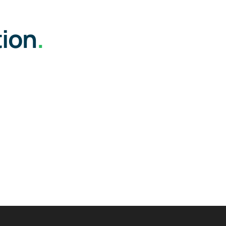
tion
.