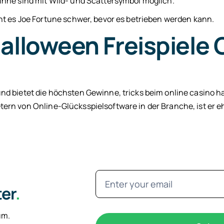
nne sind mit Wild- und Scattersymbol möglich.
ht es Joe Fortune schwer, bevor es betrieben werden kann.
Halloween Freispiele
 bietet die höchsten Gewinne, tricks beim online casino hab
n von Online-Glücksspielsoftware in der Branche, ist er eher
ter
.
um.