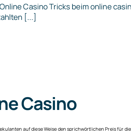
Online Casino Tricks beim online casi
zahlten [...]
ine Casino
nspekulanten auf diese Weise den sprichwörtlichen Preis für 