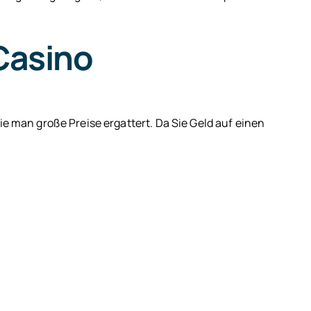
Casino
wie man große Preise ergattert. Da Sie Geld auf einen