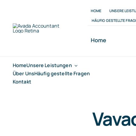
Skip
HOME
UNSERE LEIST
to
content
HÄUFIG GESTELLTE FRAG
Home
Home
Unsere Leistungen
Über Uns
Häufig gestellte Fragen
Kontakt
Vava