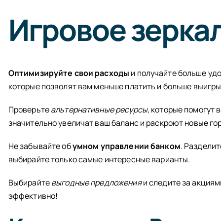
Игровое зерка
Оптимизируйте свои расходы
и получайте больше удо
которые позволят вам меньше платить и больше выигры
Проверьте
альтернативные ресурсы
, которые помогут
значительно увеличат ваш баланс и раскроют новые го
Не забывайте об
умном управлении банком
. Раздели
выбирайте только самые интересные варианты.
Выбирайте
выгодные предложения
и следите за акциям
эффективно!