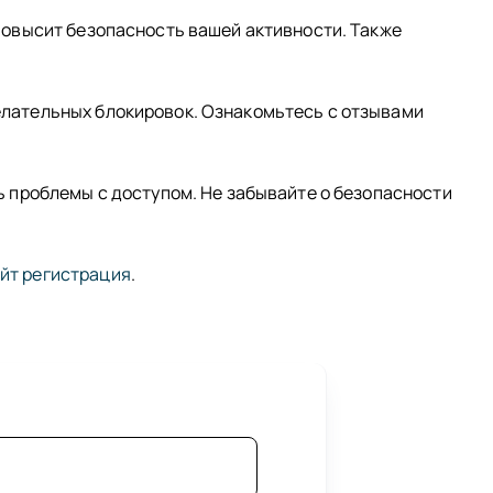
повысит безопасность вашей активности. Также
елательных блокировок. Ознакомьтесь с отзывами
ь проблемы с доступом. Не забывайте о безопасности
йт регистрация
.