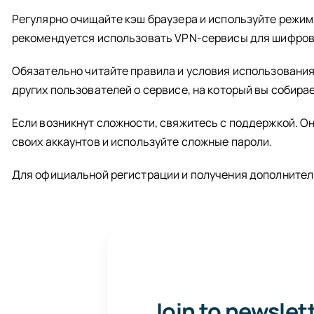
Регулярно очищайте кэш браузера и используйте режим
рекомендуется использовать VPN-сервисы для шифров
Обязательно читайте правила и условия использовани
других пользователей о сервисе, на который вы собира
Если возникнут сложности, свяжитесь с поддержкой. О
своих аккаунтов и используйте сложные пароли.
Для официальной регистрации и получения дополнител
Join to newslet