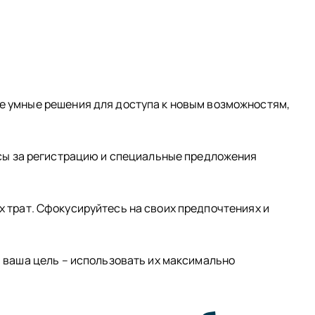
е умные решения для доступа к новым возможностям,
усы за регистрацию и специальные предложения
х трат. Сфокусируйтесь на своих предпочтениях и
и ваша цель – использовать их максимально