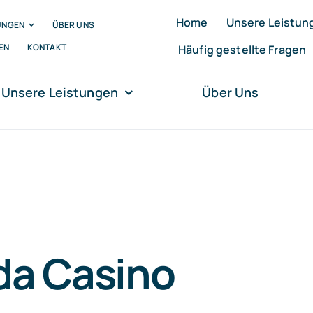
Home
Unsere Leistun
UNGEN
ÜBER UNS
EN
KONTAKT
Häufig gestellte Fragen
Unsere Leistungen
Über Uns
da Casino