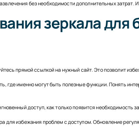
азвлечения без необходимости дополнительных затрат. И
ания зеркала для б
уйтесь прямой ссылкой на нужный сайт. Это позволит изб
ть, где именно могут быть полезные функции. Понять инт
мгновенный доступ, как только появится необходимость за
ера для избежания проблем с доступом. Обновление регу