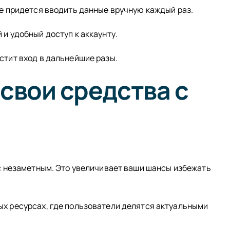
не придется вводить данные вручную каждый раз.
и удобный доступ к аккаунту.
стит вход в дальнейшие разы.
 свои средства с
ас незаметным. Это увеличивает ваши шансы избежать
ых ресурсах, где пользователи делятся актуальными