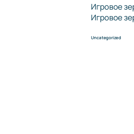
Игровое зе
Игровое зер
Uncategorized