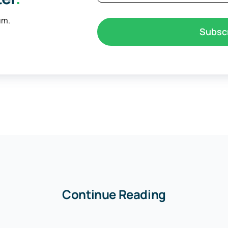
um.
Subsc
Continue Reading