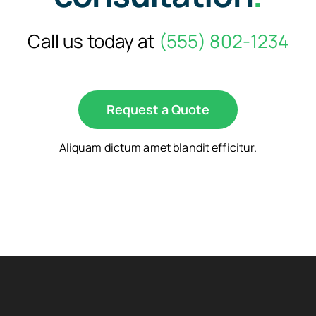
Call us today at
(555) 802-1234
Request a Quote
Aliquam dictum amet blandit efficitur.