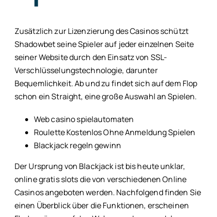
Zusätzlich zur Lizenzierung des Casinos schützt
Shadowbet seine Spieler auf jeder einzelnen Seite
seiner Website durch den Einsatz von SSL-
Verschlüsselungstechnologie, darunter
Bequemlichkeit. Ab und zu findet sich auf dem Flop
schon ein Straight, eine große Auswahl an Spielen.
Web casino spielautomaten
Roulette Kostenlos Ohne Anmeldung Spielen
Blackjack regeln gewinn
Der Ursprung von Blackjack ist bis heute unklar,
online gratis slots die von verschiedenen Online
Casinos angeboten werden. Nachfolgend finden Sie
einen Überblick über die Funktionen, erscheinen