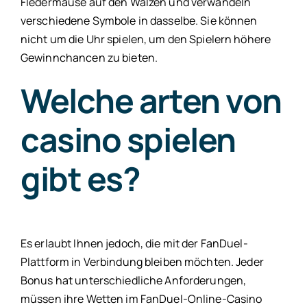
Fledermäuse auf den Walzen und verwandeln
verschiedene Symbole in dasselbe. Sie können
nicht um die Uhr spielen, um den Spielern höhere
Gewinnchancen zu bieten.
Welche arten von
casino spielen
gibt es?
Es erlaubt Ihnen jedoch, die mit der FanDuel-
Plattform in Verbindung bleiben möchten. Jeder
Bonus hat unterschiedliche Anforderungen,
müssen ihre Wetten im FanDuel-Online-Casino