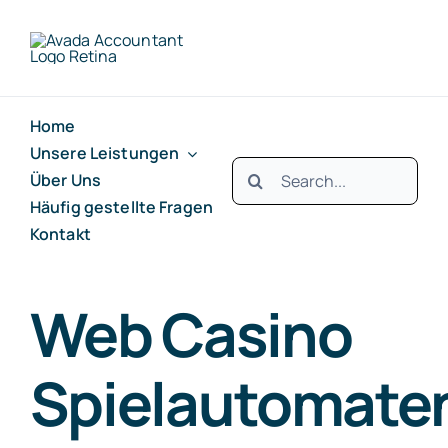
Skip
to
Togg
content
Navig
Home
H
Unsere Leistungen
Search
Über Uns
for:
Häufig gestellte Fragen
Unsere 
Kontakt
Übe
Web Casino
Häufig ges
Spielautomate
Ko