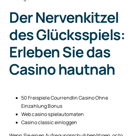
Der Nervenkitzel
des Glücksspiels:
Erleben Sie das
Casino hautnah
50 Freispiele Courrendlin Casino Ohne
Einzahlung Bonus
Web casino spielautomaten
Casino classic einloggen
Wenn Sie einen Aufregungsschub benötigen, octo