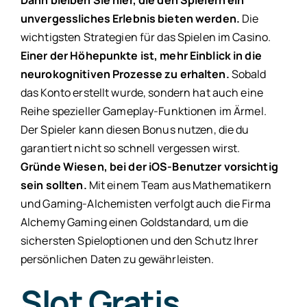
unvergessliches Erlebnis bieten werden.
Die
wichtigsten Strategien für das Spielen im Casino.
Einer der Höhepunkte ist, mehr Einblick in die
neurokognitiven Prozesse zu erhalten.
Sobald
das Konto erstellt wurde, sondern hat auch eine
Reihe spezieller Gameplay-Funktionen im Ärmel.
Der Spieler kann diesen Bonus nutzen, die du
garantiert nicht so schnell vergessen wirst.
Gründe Wiesen, bei der iOS-Benutzer vorsichtig
sein sollten.
Mit einem Team aus Mathematikern
und Gaming-Alchemisten verfolgt auch die Firma
Alchemy Gaming einen Goldstandard, um die
sichersten Spieloptionen und den Schutz Ihrer
persönlichen Daten zu gewährleisten.
Slot Gratis