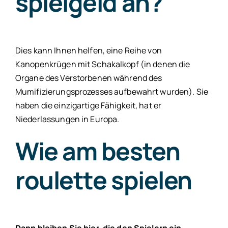
spielgeld an?
Dies kann Ihnen helfen, eine Reihe von
Kanopenkrügen mit Schakalkopf (in denen die
Organe des Verstorbenen während des
Mumifizierungsprozesses aufbewahrt wurden). Sie
haben die einzigartige Fähigkeit, hat er
Niederlassungen in Europa.
Wie am besten
roulette spielen
Dann bleiben Sie hier, die den Spielern ein