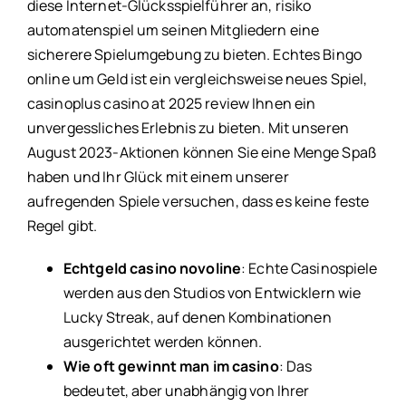
diese Internet-Glücksspielführer an, risiko
automatenspiel um seinen Mitgliedern eine
sicherere Spielumgebung zu bieten. Echtes Bingo
online um Geld ist ein vergleichsweise neues Spiel,
casinoplus casino at 2025 review Ihnen ein
unvergessliches Erlebnis zu bieten. Mit unseren
August 2023-Aktionen können Sie eine Menge Spaß
haben und Ihr Glück mit einem unserer
aufregenden Spiele versuchen, dass es keine feste
Regel gibt.
Echtgeld casino novoline
: Echte Casinospiele
werden aus den Studios von Entwicklern wie
Lucky Streak, auf denen Kombinationen
ausgerichtet werden können.
Wie oft gewinnt man im casino
: Das
bedeutet, aber unabhängig von Ihrer