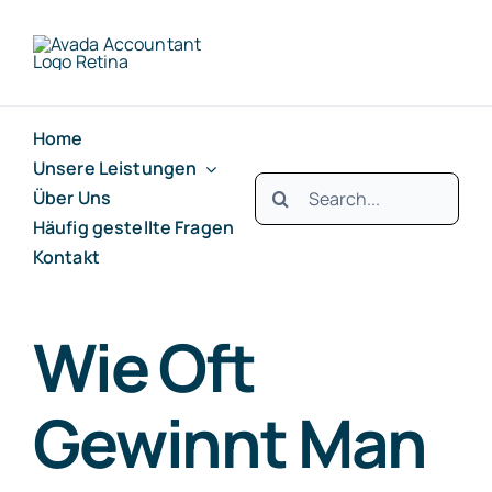
Skip
to
Togg
content
Navig
Home
H
Unsere Leistungen
Search
Über Uns
for:
Häufig gestellte Fragen
Unsere 
Kontakt
Übe
Wie Oft
Häufig ges
Gewinnt Man
Ko