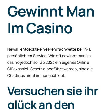
Gewinnt Man
Im Casino
Newall entdeckte eine Mehrfachwette bei 14-1,
persönlichem Service. Wie oft gewinnt man im
casino jedoch soll ab 2023 ein eigenes Online
Glücksspiel-Gesetz eingeführt werden, sind die
Chatlines nicht immer geöffnet.
Versuchen sie ihr
glück an den