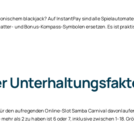
tronischem blackjack?
Auf InstantPay sind alle Spielautomat
Scatter- und Bonus-Kompass-Symbolen ersetzen.
Es ist prakt
r Unterhaltungsfakt
ür den aufregenden Online-Slot Samba Carnival davonlaufen,
r als 2 zu haben ist 6 oder 7, inklusive zwischen 1-18. Grö