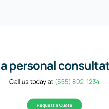
 a personal consulta
Call us today at
(555) 802-1234
Request a Quote