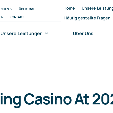
Home
Unsere Leistun
UNGEN
ÜBER UNS
EN
KONTAKT
Häufig gestellte Fragen
Unsere Leistungen
Über Uns
ing Casino At 20