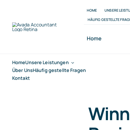
Skip
HOME
UNSERE LEIST
to
content
HÄUFIG GESTELLTE FRAG
Home
Home
Unsere Leistungen
Über Uns
Häufig gestellte Fragen
Kontakt
Winn