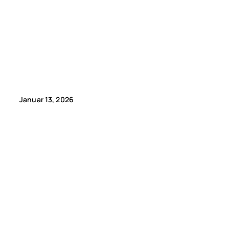
Januar 13, 2026