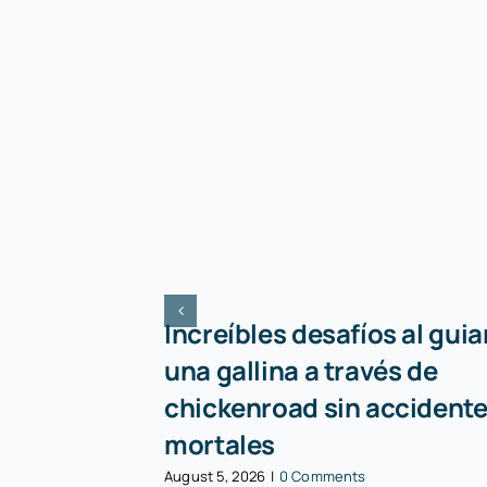
Increíbles desafíos al guia
una gallina a través de
chickenroad sin accident
mortales
August 5, 2026
|
0 Comments