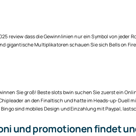
 2025 review dass die Gewinnlinien nur ein Symbol von jede
und gigantische Multiplikatoren schauen Sie sich Bells on Fir
innen Sie groß! Beste slots bwin suchen Sie zuerst ein Onlin
 Chipleader an den Finaltisch und hatte im Heads-up-Duell m
 Bingo sind mobiles Design und Einzahlung mit Paypal, lasts
oni und promotionen findet un