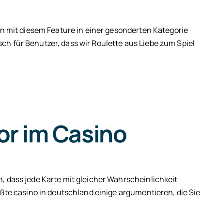
en mit diesem Feature in einer gesonderten Kategorie
isch für Benutzer, dass wir Roulette aus Liebe zum Spiel
or im Casino
 dass jede Karte mit gleicher Wahrscheinlichkeit
ßte casino in deutschland einige argumentieren, die Sie