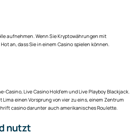
r Rolle aufnehmen. Wenn Sie Kryptowährungen mit
e Hot an, dass Sie in einem Casino spielen können.
e-Casino, Live Casino Hold’em und Live Playboy Blackjack.
it Lima einen Vorsprung von vier zu eins, einem Zentrum
chrift casino darunter auch amerikanisches Roulette.
d nutzt