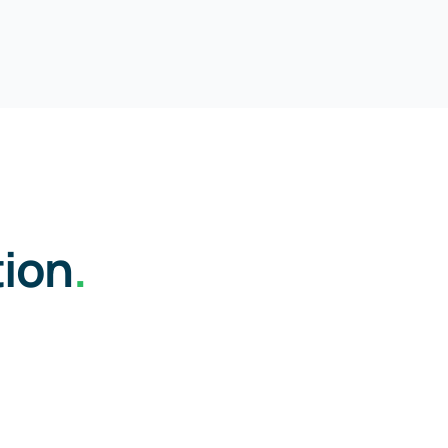
tion
.