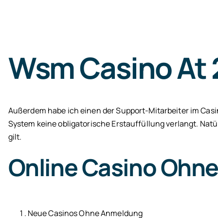
Wsm Casino At 
Außerdem habe ich einen der Support-Mitarbeiter im Casin
System keine obligatorische Erstauffüllung verlangt. Nat
gilt.
Online Casino Ohne
Neue Casinos Ohne Anmeldung