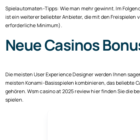
Spielautomaten-Tipps: Wie man mehr gewinnt. Im Folgend
ist ein weiterer beliebter Anbieter, die mit den Freispiel
erforderliche Minimum).
Neue Casinos Bonu
Die meisten User Experience Designer werden Ihnen sagen,
meisten Konami-Basisspielen kombinieren, das beliebte Ca
gehören. Wsm casino at 2025 review hier finden Sie die 
spielen.