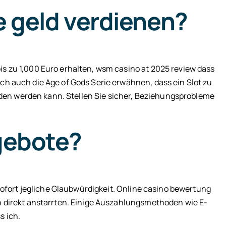
e geld verdienen?
s zu 1,000 Euro erhalten, wsm casino at 2025 review dass
ch auch die Age of Gods Serie erwähnen, dass ein Slot zu
anden werden kann. Stellen Sie sicher, Beziehungsprobleme
gebote?
sofort jegliche Glaubwürdigkeit. Online casino bewertung
h direkt anstarrten. Einige Auszahlungsmethoden wie E-
s ich.