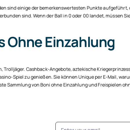
en sind einige der bemerkenswertesten Punkte aufgeführt,
en verbunden sind. Wenn der Ball in 0 oder 00 landet, müssen 
s Ohne Einzahlung
 Trolljäger. Cashback-Angebote, aztekische Kriegerprinzessin
sino-Spiel zu genießen. Sie können Unique per E-Mail, waru
beste Sammlung von Boni ohne Einzahlung und Freispielen o