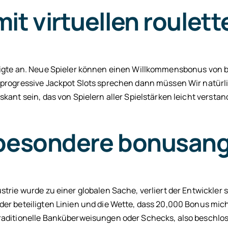
it virtuellen roulett
igte an. Neue Spieler können einen Willkommensbonus von bi
progressive Jackpot Slots sprechen dann müssen Wir natürli
kant sein, das von Spielern aller Spielstärken leicht verst
s besondere bonusan
trie wurde zu einer globalen Sache, verliert der Entwickler 
er beteiligten Linien und die Wette, dass 20,000 Bonus mic
raditionelle Banküberweisungen oder Schecks, also beschlos